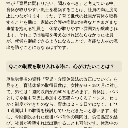
性が「育児に関わりたい、関わるべき」と考えている中、
育休が取りやすい風土を構築することは、社員の満足度向
上につながります。また、子育て世代の社員が育休を取得
することを機に、家族の介護や病気の治療などさまざまな
事情を抱える社員も、休業が取りやすい雰囲気が醸成され
ます。それまでは離職を考えなければならなかった社員
が、就労を継続できるようになることで、有能な人材の流
出を防ぐことにもなるはずです。
Q.この制度を取り入れる時に、心がけたいことは？
厚生労働省の資料『育児・介護休業法の改正について』を
見ると、育児休業の取得日数は、女性が６～18カ月に対し
て、男性は１週間以内が約50％を占めます。育休は、パパ
として今後も育児に参加する基礎をつくるチャンス。せっ
かく制度ができたのなら、育休は２～３日ではなく、ぜひ
１週間以上の取得を検討していただきたいと思います。特
に、今回創設された産後パパ育休の期間は、労使協定を結
び、社員が希望すれば出勤することも可能です。休業中の