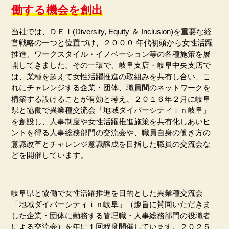
働する機会を創出
当社では、ＤＥＩ
(Diversity, Equity
＆
Inclusion)
を重要な経
営戦略の一つと位置づけ、２０００ 年代初頭から女性活躍
推進、ワークスタイル・イノベーション等の各種施策を展
開してきました。その一環で、岐阜支店・岐阜中央支店で
は、業種を超えて女性活躍推進の取組みを共有し合い、こ
れにチャレンジする企業・団体、職員間のネットワークを
構築する設けることが有効と考え、２０１６年２月に岐阜
県と協働で異業種交流会「地域ダイバーシティｉｎ岐阜」
を創設し、人事制度や女性活躍推進施策を共有化しあいヒ
ントを得る人事総務部門の交流会や、職員自身の働き方の
意識改革とチャレンジ意識醸成を目指した職員の交流会な
どを開催しています。
岐阜県と協働で女性活躍推進を目的とした異業種交流会
「地域ダイバーシティｉｎ岐阜」（趣旨に賛同いただきま
した企業・団体に勤務する管理職・人事総務部門の役職者
による交流会）を年に１回程度開催しています。２０２５