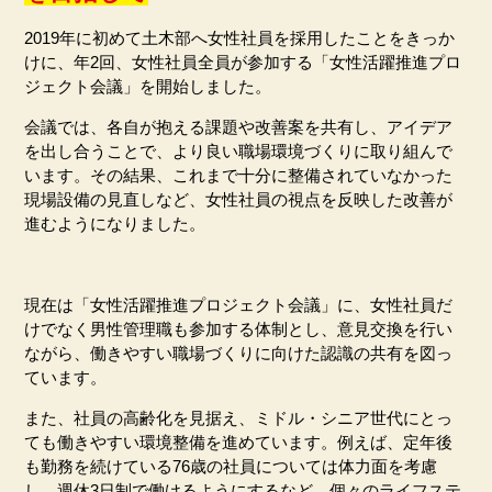
2019
年に初めて土木部へ女性社員を採用したことをきっか
けに、年
2
回、女性社員全員が参加する「女性活躍推進プロ
ジェクト会議」を開始しました。
会議では、各自が抱える課題や改善案を共有し、アイデア
を出し合うことで、より良い職場環境づくりに取り組んで
います。その結果、これまで十分に整備されていなかった
現場設備の見直しなど、女性社員の視点を反映した改善が
進むようになりました。
現在は「女性活躍推進プロジェクト会議」に、女性社員だ
けでなく男性管理職も参加する体制とし、意見交換を行い
ながら、働きやすい職場づくりに向けた認識の共有を図っ
ています。
また、社員の高齢化を見据え、ミドル・シニア世代にとっ
ても働きやすい環境整備を進めています。例えば、定年後
も勤務を続けている
76
歳の社員については体力面を考慮
し、週休
3
日制で働けるようにするなど、個々のライフステ