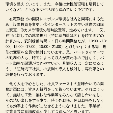
環境を整えています。また、今後は女性管理職も増員して
いくなど、さらなる女性活躍も進めていく予定です。
在宅勤務での開発レスポンス環境を社内と同等にするた
め、設備投資を変更、①インターネットの早い速度の回線
に変更、➁カメラ環境の随時設置等、進めています。 又、
在宅に対しての就業規則（特に給与計算面）を時間固定の
計算から、変則稼働時間（１日８時間勤務だが、10:00～13:
00、15:00～17:00、19:00～21:00）と取りやすくする等、規
則の変更を全員で検討しています。又、パートタイマーで
の勤務の人も、時間によって収入が変わるのではなく、パ
ート勤務で融通がつきやすいが、月額収入は一定になるよ
う、「短時間正社員」の規則の導入も検討し、専門家との
調整を行っております。
働く人を中心とした、社員ファーストの意味合いでの業
務計画には、皆さん賛同をして貰っています。それによっ
て、無駄な工数、無駄な作業等をみんなで話し合いをし、
その洗い出しをする事で、時間外勤務、休日勤務をしなく
ても効率よく作業がこなせるようになりました。事業者、
従業員共に意識改革が少しずつ進んだと思います。