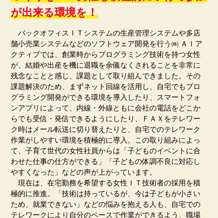
が出来る環境を！
バックオフィスＩＴシステムの生産管理システムや多店
舗小売業システムなどのソフトウェア開発を行う㈱ ＡＩア
クティブでは、創業時からプログラミング技術を持つ女性
が、結婚や出産を機に退職を余儀なくされることを非常に
残念なことと感じ、課題として取り組んできました。その
課題解決のため、まずネット回線を活用し、自宅でもプロ
グラミング開発ができる環境を導入したり、スマートフォ
ンアプリによって、内線・外線ともに会社の電話をどこか
らでも受信・発信できるようにしたり、ＦＡＸをテレワー
ク時はメール転送に切り替えたりと、自宅でのテレワーク
作業がしやすい環境を積極的に導入。この取り組みによっ
て、子育て世代の女性社員からは「子どものイベントに合
わせた仕事の仕方ができる」「子どもの体調不良に対応し
やすくなった」などの声が上がっています。
現在は、在宅勤務を希望する女性ＩＴ技術者の採用を積
極的に推進。「技術は持っているが、今は子どもが小さい
ため、就業できない」などの悩みを抱える人も、自宅での
テレワークにより自分のペースで作業ができるよう、職場