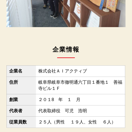
企業情報
企業名
株式会社ＡＩアクティブ
住所
岐阜県岐阜市徹明通六丁目１番地１ 善福
寺ビル１Ｆ
創業
２０１8 年 １ 月
代表者
代表取締役 可児 浩明
従業員数
２５人（男性 １９人、女性 ６人）