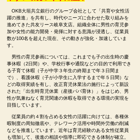
OKB
大垣共立銀行のグループ会社として「共育や女性活
躍の推進」を共有し、時代やニーズに合わせた取り組みを
進めてきた共友リース岐阜支店。組織全体に男性の育児参
加や女性の能力開発・発揮に対する意識が浸透し、従業員
数が
100
名を超えた現在、その動きが強化・加速していま
す。
男性の育児参画については、これまでも子の出生時の慶
事休暇（
2
日間）や、学校行事や通院などの目的で利用でき
る子育て休暇（子が中学３年生の終期まで年３日間ま
で）、看護休暇（子が小学生に入学するまで年５日間）な
どの取得実績を有し、改正育児休業法の施行によって新設
された「出生時育児休業（産後パパ育休）」をはじめ、男
性が気兼ねなく育児関連の休暇を取得できる環境の実現を
目指しています。
従業員の約４割を占める女性の活躍に向けては、各種休
暇制度の周知徹底や、テレワーク活用や時間外労働の削減
などを推進しています。近年は育児経験のある女性従業員
も増加して、後進の相談や指導に即応できる体制が確立。