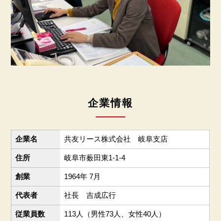
企業情報
企業名
共友リース株式会社 岐阜支店
住所
岐阜市薮田東1-1-4
創業
1964年 7月
代表者
社長 吉成広行
従業員数
113人（男性73人、女性40人）